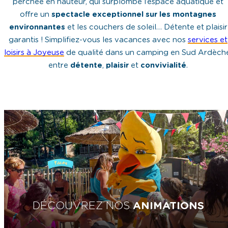
perchée en hauteur, qui surplombe l’espace aquatique et
offre un
spectacle exceptionnel sur les montagnes
environnantes
et les couchers de soleil… Détente et plaisir
garantis ! Simplifiez-vous les vacances avec nos
services et
loisirs à Joyeuse
de qualité dans un camping en Sud Ardèch
entre
détente
,
plaisir
et
convivialité
.
DÉCOUVREZ NOS
ANIMATIONS