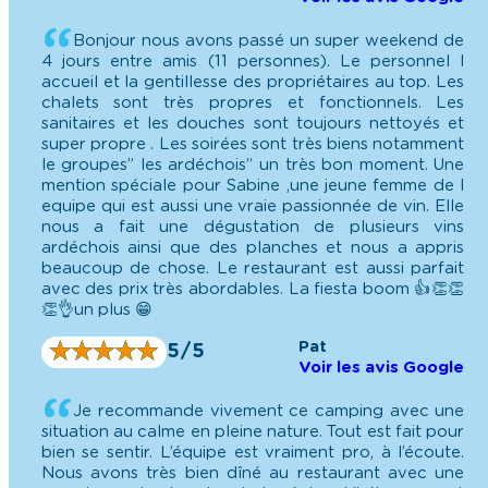
Bonjour nous avons passé un super weekend de
4 jours entre amis (11 personnes). Le personnel l
accueil et la gentillesse des propriétaires au top. Les
chalets sont très propres et fonctionnels. Les
sanitaires et les douches sont toujours nettoyés et
super propre . Les soirées sont très biens notamment
le groupes” les ardéchois” un très bon moment. Une
mention spéciale pour Sabine ,une jeune femme de l
equipe qui est aussi une vraie passionnée de vin. Elle
nous a fait une dégustation de plusieurs vins
ardéchois ainsi que des planches et nous a appris
beaucoup de chose. Le restaurant est aussi parfait
avec des prix très abordables. La fiesta boom 👍👏👏
👏👌un plus 😁
Pat
★
★
★
★
★
★
★
★
★
★
5/5
Voir les avis Google
Je recommande vivement ce camping avec une
situation au calme en pleine nature. Tout est fait pour
bien se sentir. L’équipe est vraiment pro, à l’écoute.
Nous avons très bien dîné au restaurant avec une