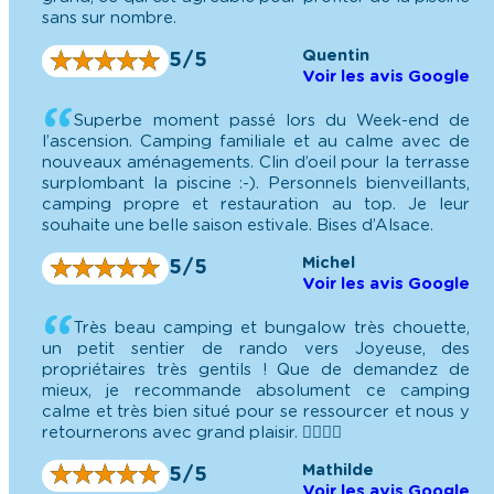
sans sur nombre.
Quentin
★
★
★
★
★
★
★
★
★
★
5/5
Voir les avis Google
Superbe moment passé lors du Week-end de
l’ascension. Camping familiale et au calme avec de
nouveaux aménagements. Clin d’oeil pour la terrasse
surplombant la piscine :-). Personnels bienveillants,
camping propre et restauration au top. Je leur
souhaite une belle saison estivale. Bises d’Alsace.
Michel
★
★
★
★
★
★
★
★
★
★
5/5
Voir les avis Google
Très beau camping et bungalow très chouette,
un petit sentier de rando vers Joyeuse, des
propriétaires très gentils ! Que de demandez de
mieux, je recommande absolument ce camping
calme et très bien situé pour se ressourcer et nous y
retournerons avec grand plaisir. 👯‍♀️👯‍♀️
Mathilde
★
★
★
★
★
★
★
★
★
★
5/5
Voir les avis Google